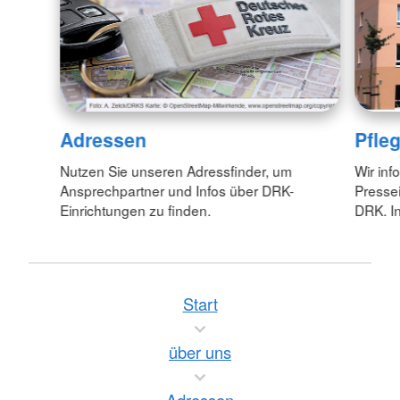
Adressen
Pfle
Nutzen Sie unseren Adressfinder, um
Wir inf
Ansprechpartner und Infos über DRK-
Pressei
Einrichtungen zu finden.
DRK. In
Start
über uns