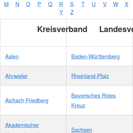
M
N
O
P
Q
R
S
T
U
V
W
X
Y
Z
Kreisverband
Landesv
Aalen
Baden-Württemberg
Ahrweiler
Rheinland-Pfalz
Bayerisches Rotes
Aichach-Friedberg
Kreuz
Akademischer
Sachsen