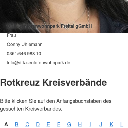
DRK Seniorenwohnpark Freital gGmbH
Frau
Conny Uhlemann
0351/646 988 10
info@drk-seniorenwohnpark.de
Rotkreuz Kreisverbände
Bitte klicken Sie auf den Anfangsbuchstaben des
gesuchten Kreisverbandes.
A
B
C
D
E
F
G
H
I
J
K
L