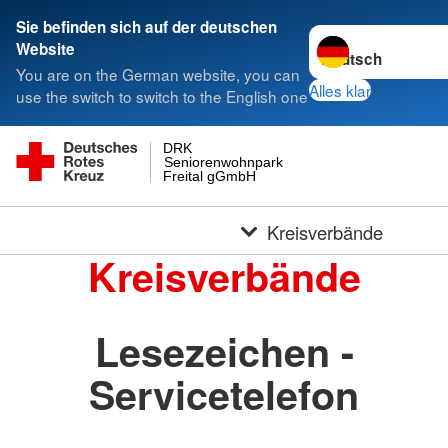
Sie befinden sich auf der deutschen
Sprache wechseln 
Website
You are on the German website, you can
Alles klar
use the switch to switch to the English one
DRK
Seniorenwohnpark
Freital gGmbH
Kreisverbände
Kreisverbände
Lesezeichen -
Servicetelefon