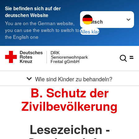
Sie befinden sich auf der
Sprache wechseln zu
deutschen Website
You are on the German website,
you can use the switch to switch to
Alles klar
the English one
DRK
Seniorenwohnpark
Freital gGmbH
Wie sind Kinder zu behandeln?
B. Schutz der
Zivilbevölkerung
Lesezeichen -