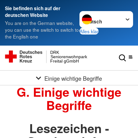
Sie befinden sich auf der
Sprache wechseln zu
deutschen Website
You are on the German website,
you can use the switch to switch to
Alles klar
the English one
DRK
Seniorenwohnpark
Freital gGmbH
Einige wichtige Begriffe
G. Einige wichtige
Begriffe
Lesezeichen -