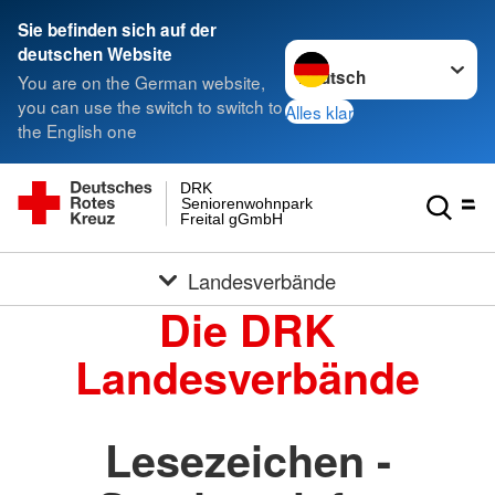
Sie befinden sich auf der
Sprache wechseln zu
deutschen Website
You are on the German website,
you can use the switch to switch to
Alles klar
the English one
DRK
Seniorenwohnpark
Freital gGmbH
Landesverbände
Die DRK
Landesverbände
Lesezeichen -