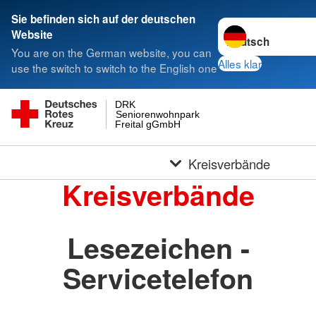
Sie befinden sich auf der deutschen
Sprache wechseln 
Website
You are on the German website, you can
Alles klar
use the switch to switch to the English one
DRK
Seniorenwohnpark
Freital gGmbH
Kreisverbände
Kreisverbände
Lesezeichen -
Servicetelefon