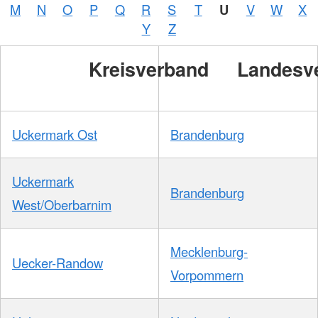
M
N
O
P
Q
R
S
T
U
V
W
X
Y
Z
Kreisverband
Landesv
Uckermark Ost
Brandenburg
Uckermark
Brandenburg
West/Oberbarnim
Mecklenburg-
Uecker-Randow
Vorpommern