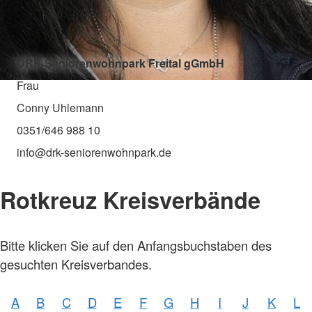
DRK Seniorenwohnpark Freital gGmbH
Frau
Conny Uhlemann
0351/646 988 10
info@drk-seniorenwohnpark.de
Rotkreuz Kreisverbände
Bitte klicken Sie auf den Anfangsbuchstaben des
gesuchten Kreisverbandes.
A
B
C
D
E
F
G
H
I
J
K
L