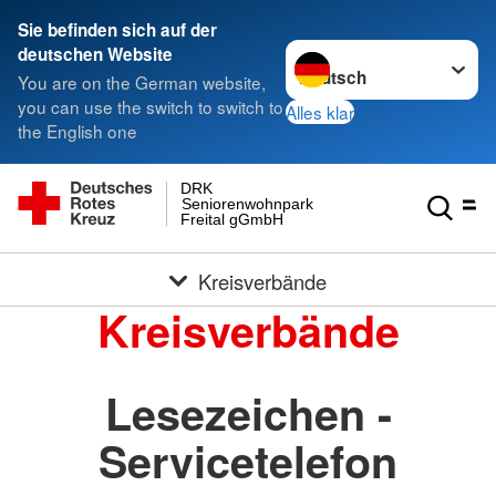
Sie befinden sich auf der
Sprache wechseln zu
deutschen Website
You are on the German website,
you can use the switch to switch to
Alles klar
the English one
DRK
Seniorenwohnpark
Freital gGmbH
Kreisverbände
Kreisverbände
Lesezeichen -
Servicetelefon