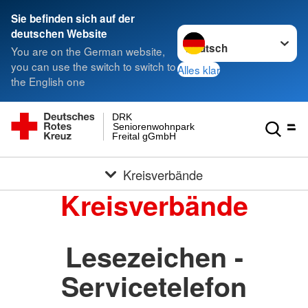
Sie befinden sich auf der
Sprache wechseln zu
deutschen Website
You are on the German website,
you can use the switch to switch to
Alles klar
the English one
DRK
Seniorenwohnpark
Freital gGmbH
Kreisverbände
Kreisverbände
Lesezeichen -
Servicetelefon