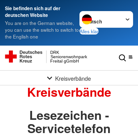
Sie befinden sich auf der
Sprache wechseln zu
deutschen Website
You are on the German website,
you can use the switch to switch to
Alles klar
the English one
DRK
Seniorenwohnpark
Freital gGmbH
Kreisverbände
Kreisverbände
Lesezeichen -
Servicetelefon