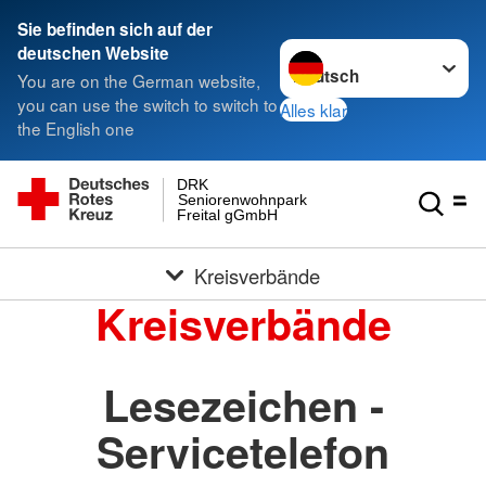
Sie befinden sich auf der
Sprache wechseln zu
deutschen Website
You are on the German website,
you can use the switch to switch to
Alles klar
the English one
DRK
Seniorenwohnpark
Freital gGmbH
Kreisverbände
Kreisverbände
Lesezeichen -
Servicetelefon