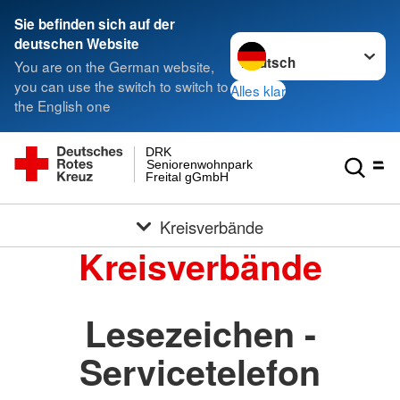
Sie befinden sich auf der
Sprache wechseln zu
deutschen Website
You are on the German website,
you can use the switch to switch to
Alles klar
the English one
DRK
Seniorenwohnpark
Freital gGmbH
Kreisverbände
Kreisverbände
Lesezeichen -
Servicetelefon