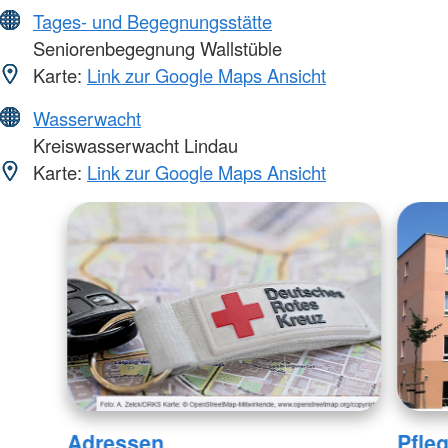
Tages- und Begegnungsstätte
Seniorenbegegnung Wallstüble
Karte:
Link zur Google Maps Ansicht
Wasserwacht
Kreiswasserwacht Lindau
Karte:
Link zur Google Maps Ansicht
Adressen
Pfle