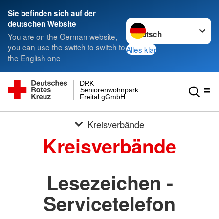
Sie befinden sich auf der
Sprache wechseln zu
deutschen Website
You are on the German website,
you can use the switch to switch to
Alles klar
the English one
DRK
Seniorenwohnpark
Freital gGmbH
Kreisverbände
Kreisverbände
Lesezeichen -
Servicetelefon