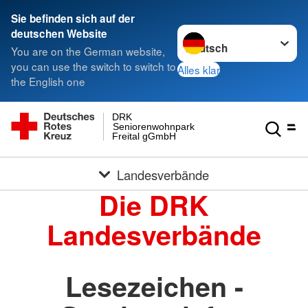
Sie befinden sich auf der
Sprache wechseln zu
deutschen Website
You are on the German website,
you can use the switch to switch to
Alles klar
the English one
DRK
Seniorenwohnpark
Freital gGmbH
Landesverbände
Die DRK
Landesverbände
Lesezeichen -