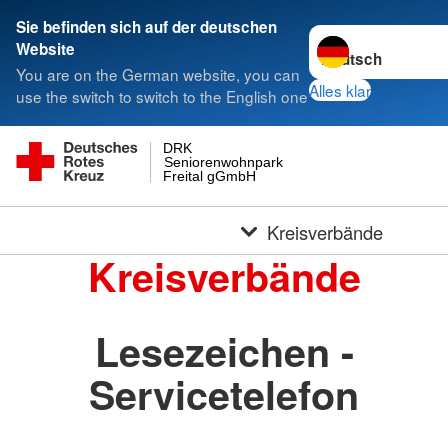
Sie befinden sich auf der deutschen
Sprache wechseln 
Website
You are on the German website, you can
Alles klar
use the switch to switch to the English one
DRK
Seniorenwohnpark
Freital gGmbH
Kreisverbände
Kreisverbände
Lesezeichen -
Servicetelefon