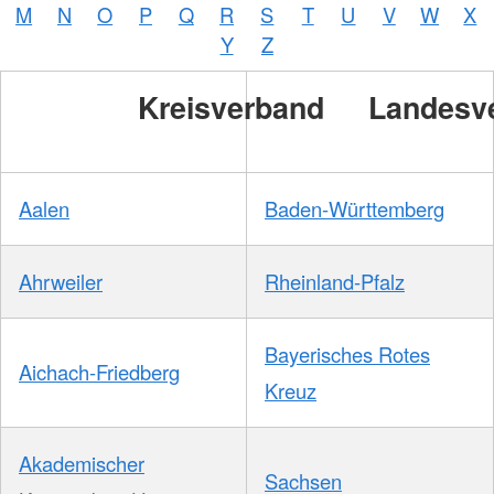
M
N
O
P
Q
R
S
T
U
V
W
X
Y
Z
Kreisverband
Landesv
Aalen
Baden-Württemberg
Ahrweiler
Rheinland-Pfalz
Bayerisches Rotes
Aichach-Friedberg
Kreuz
Akademischer
Sachsen