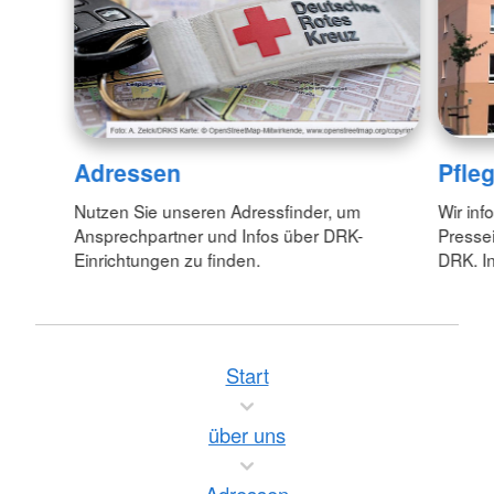
Adressen
Pfle
Nutzen Sie unseren Adressfinder, um
Wir inf
Ansprechpartner und Infos über DRK-
Pressei
Einrichtungen zu finden.
DRK. In
Start
über uns