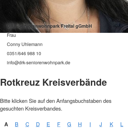
DRK Seniorenwohnpark Freital gGmbH
Frau
Conny Uhlemann
0351/646 988 10
info@drk-seniorenwohnpark.de
Rotkreuz Kreisverbände
Bitte klicken Sie auf den Anfangsbuchstaben des
gesuchten Kreisverbandes.
A
B
C
D
E
F
G
H
I
J
K
L