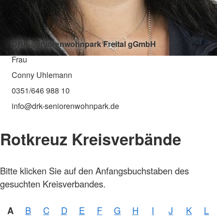
DRK Seniorenwohnpark Freital gGmbH
Frau
Conny Uhlemann
0351/646 988 10
info@drk-seniorenwohnpark.de
Rotkreuz Kreisverbände
Bitte klicken Sie auf den Anfangsbuchstaben des
gesuchten Kreisverbandes.
A
B
C
D
E
F
G
H
I
J
K
L