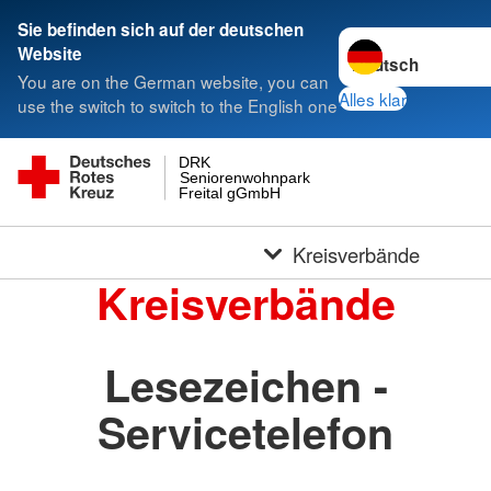
Sie befinden sich auf der deutschen
Sprache wechseln 
Website
You are on the German website, you can
Alles klar
use the switch to switch to the English one
DRK
Seniorenwohnpark
Freital gGmbH
Kreisverbände
Kreisverbände
Lesezeichen -
Servicetelefon