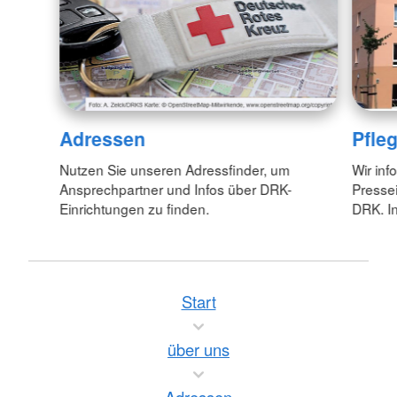
Adressen
Pfle
Nutzen Sie unseren Adressfinder, um
Wir inf
Ansprechpartner und Infos über DRK-
Pressei
Einrichtungen zu finden.
DRK. In
Start
über uns