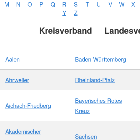
M
N
O
P
Q
R
S
T
U
V
W
X
Y
Z
Kreisverband
Landesv
Aalen
Baden-Württemberg
Ahrweiler
Rheinland-Pfalz
Bayerisches Rotes
Aichach-Friedberg
Kreuz
Akademischer
Sachsen