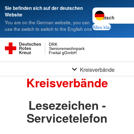
Sie befinden sich auf der deutschen
Sprache wechseln 
Website
You are on the German website, you can
Alles klar
use the switch to switch to the English one
DRK
Seniorenwohnpark
Freital gGmbH
Kreisverbände
Kreisverbände
Lesezeichen -
Servicetelefon