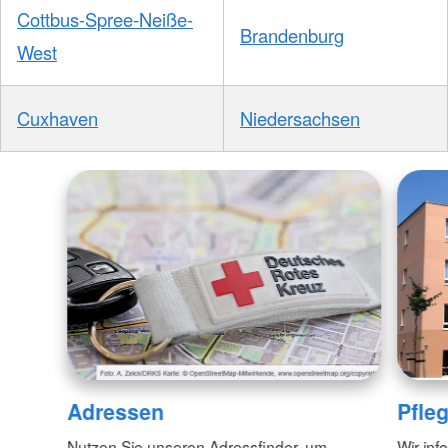
Cottbus-Spree-Neiße-
Brandenburg
West
Cuxhaven
Niedersachsen
Adressen
Pfle
Nutzen Sie unseren Adressfinder, um
Wir inf