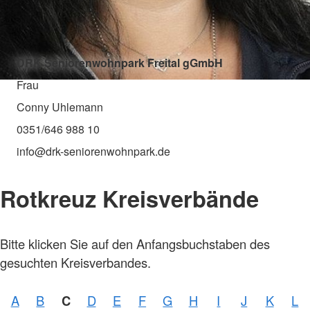
DRK Seniorenwohnpark Freital gGmbH
Frau
Conny Uhlemann
0351/646 988 10
info@drk-seniorenwohnpark.de
Rotkreuz Kreisverbände
Bitte klicken Sie auf den Anfangsbuchstaben des
gesuchten Kreisverbandes.
A
B
C
D
E
F
G
H
I
J
K
L