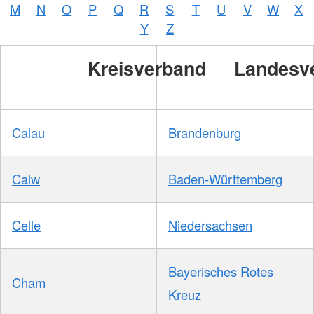
M
N
O
P
Q
R
S
T
U
V
W
X
Y
Z
Kreisverband
Landesv
Calau
Brandenburg
Calw
Baden-Württemberg
Celle
Niedersachsen
Bayerisches Rotes
Cham
Kreuz