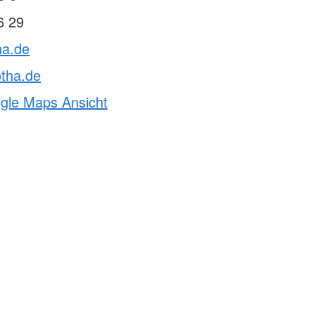
6 29
ha.de
otha.de
ogle Maps Ansicht