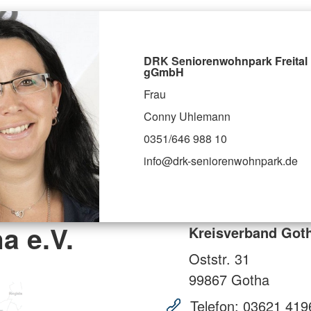
DRK Seniorenwohnpark Freital
gGmbH
Frau
Conny Uhlemann
0351/646 988 10
info@drk-seniorenwohnpark.de
a e.V.
Kreisverband Goth
Oststr. 31
99867
Gotha
Telefon:
03621 419