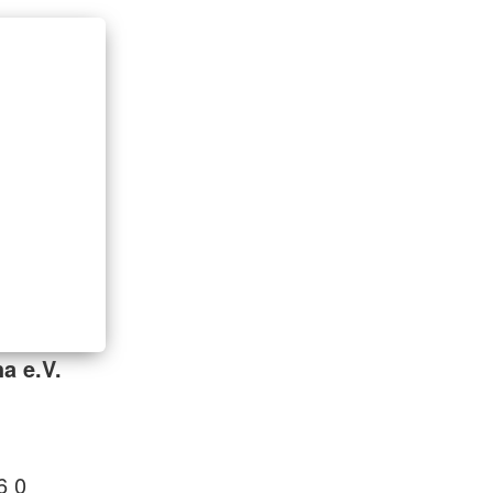
a e.V.
6 0