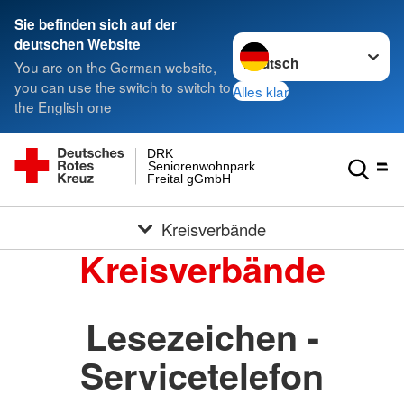
Sie befinden sich auf der
Sprache wechseln zu
deutschen Website
You are on the German website,
you can use the switch to switch to
Alles klar
the English one
DRK
Seniorenwohnpark
Freital gGmbH
Kreisverbände
Kreisverbände
Lesezeichen -
Servicetelefon