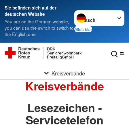
Sie befinden sich auf der
Sprache wechseln zu
deutschen Website
You are on the German website,
you can use the switch to switch to
Alles klar
the English one
DRK
Seniorenwohnpark
Freital gGmbH
Kreisverbände
Kreisverbände
Lesezeichen -
Servicetelefon