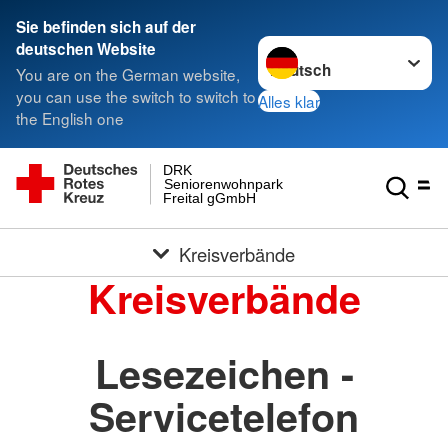
Sie befinden sich auf der
Sprache wechseln zu
deutschen Website
You are on the German website,
you can use the switch to switch to
Alles klar
the English one
DRK
Seniorenwohnpark
Freital gGmbH
Kreisverbände
Kreisverbände
Lesezeichen -
Servicetelefon