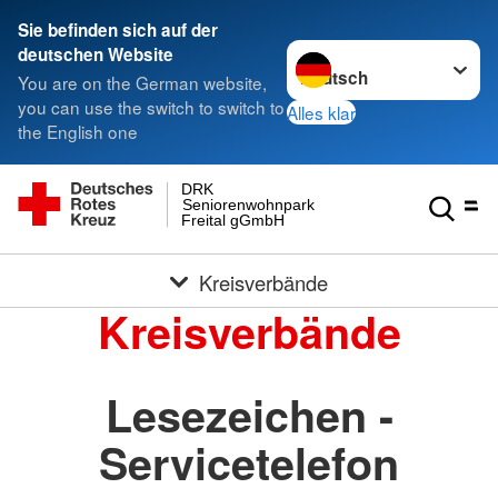
Sie befinden sich auf der
Sprache wechseln zu
deutschen Website
You are on the German website,
you can use the switch to switch to
Alles klar
the English one
DRK
Seniorenwohnpark
Freital gGmbH
Kreisverbände
Kreisverbände
Lesezeichen -
Servicetelefon