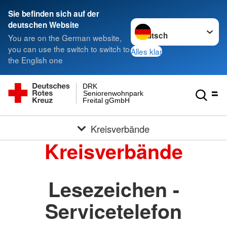
Sie befinden sich auf der
Sprache wechseln zu
deutschen Website
You are on the German website,
you can use the switch to switch to
Alles klar
the English one
DRK
Seniorenwohnpark
Freital gGmbH
Kreisverbände
Kreisverbände
Lesezeichen -
Servicetelefon